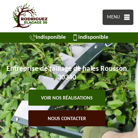
MENU
indisponible
indisponible
Entreprise de taillage de haies Rousson
30340
VOIR NOS RÉALISATIONS
NOUS CONTACTER