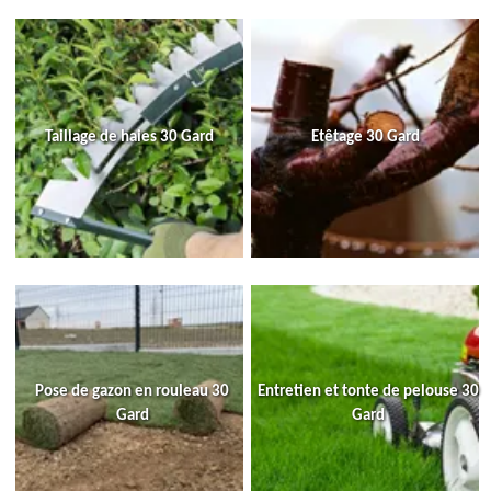
Taillage de haies 30 Gard
Etêtage 30 Gard
Pose de gazon en rouleau 30
Entretien et tonte de pelouse 30
Gard
Gard