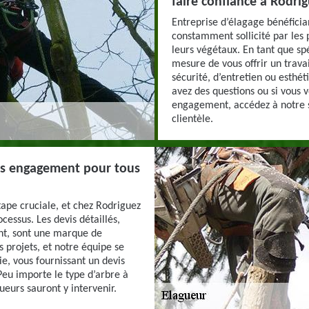
faire confiance à Rodri
Entreprise d’élagage bénéfici
constamment sollicité par les p
leurs végétaux. En tant que s
mesure de vous offrir un trava
sécurité, d’entretien ou esthéti
avez des questions ou si vous 
engagement, accédez à notre s
clientèle.
ans engagement pour tous
tape cruciale, et chez Rodriguez
essus. Les devis détaillés,
ent, sont une marque de
s projets, et notre équipe se
e, vous fournissant un devis
 Peu importe le type d’arbre à
ueurs sauront y intervenir.