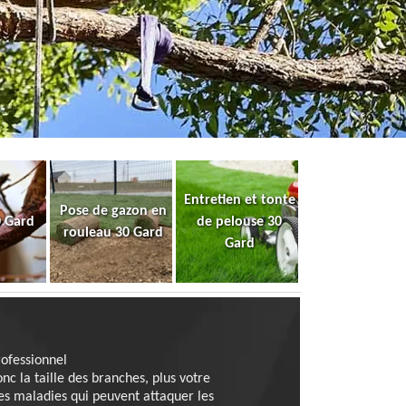
Entretien et tonte
Pose de gazon en
0 Gard
de pelouse 30
rouleau 30 Gard
Gard
rofessionnel
nc la taille des branches, plus votre
es maladies qui peuvent attaquer les