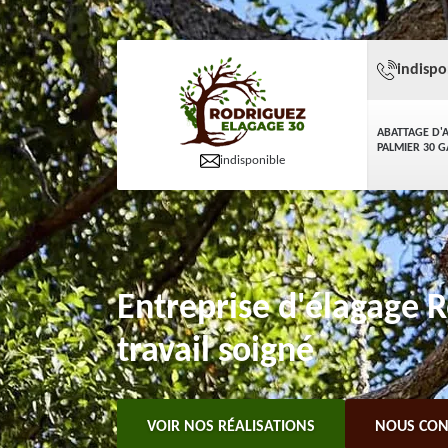
indispo
ABATTAGE D'
PALMIER 30 
indisponible
Entreprise d'élagage 
travail soigné
VOIR NOS RÉALISATIONS
NOUS CON