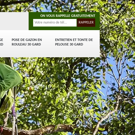
ON VOUS RAPPELLE GRATUITEMENT
GE
POSE DE GAZON EN
ENTRETIEN ET TONTE DE
RD
ROULEAU 30 GARD
PELOUSE 30 GARD