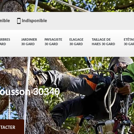
nible
indisponible
ARBRES
JARDINIER
PAYSAGISTE
ELAGAGE
TAILLAGE DE
ETÊTA
GARD
30 GARD
30 GARD
30 GARD
HAIES 30 GARD
30 GA
Rousson 30340
TACTER