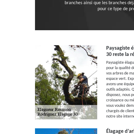
branches ainsi que les branches déj
pour ce type de pre
Paysagiste é
30 reste la 
Paysagiste élague
pour la qualité d
vos arbres de m
espace vert. Ex
avons une équipe 
outils adaptés. Q
disposez, nous p
croissance ou mê
vous voulez dem
chargés de client
notre site intern
Élagage d’arb