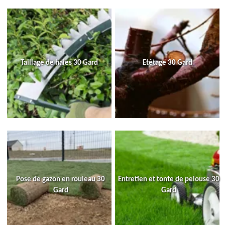
Taillage de haies 30 Gard
Etêtage 30 Gard
Pose de gazon en rouleau 30
Entretien et tonte de pelouse 30
Gard
Gard