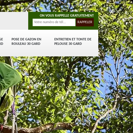
ON VOUS RAPPELLE GRATUITEMENT
GE
POSE DE GAZON EN
ENTRETIEN ET TONTE DE
RD
ROULEAU 30 GARD
PELOUSE 30 GARD