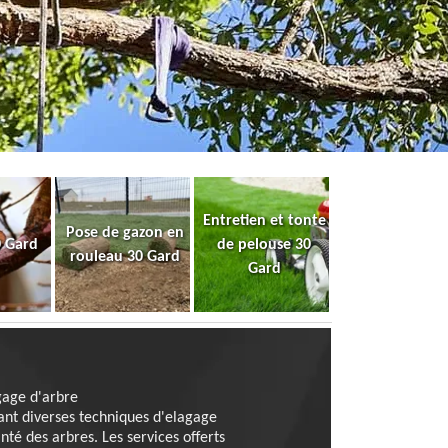
Entretien et tonte
Pose de gazon en
0 Gard
de pelouse 30
rouleau 30 Gard
Gard
gage d'arbre
ant diverses techniques d'elagage
nté des arbres. Les services offerts