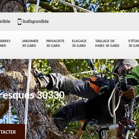
nible
indisponible
ARBRES
JARDINIER
PAYSAGISTE
ELAGAGE
TAILLAGE DE
ETÊTA
GARD
30 GARD
30 GARD
30 GARD
HAIES 30 GARD
30 GA
Tresques 30330
TACTER