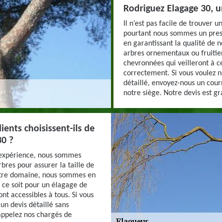
Rodriguez Elagage 30, u
Il n’est pas facile de trouver 
pourtant nous sommes un prest
en garantissant la qualité de 
arbres ornementaux ou fruitie
chevronnées qui veilleront à c
correctement. Si vous voulez 
détaillé, envoyez-nous un cour
notre siège. Notre devis est gra
ients choisissent-ils de
30 ?
e expérience, nous sommes
bres pour assurer la taille de
notre domaine, nous sommes en
e ce soit pour un élagage de
ont accessibles à tous. Si vous
un devis détaillé sans
appelez nos chargés de