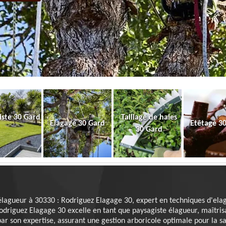
iste 30 Gard
Taillage de haies
Elagage 30 Gard
Etêtage 3
30 Gard
élagueur à 30330 : Rodriguez Elagage 30, expert en techniques d'ela
riguez Elagage 30 excelle en tant que paysagiste élagueur, maîtris
par son expertise, assurant une gestion arboricole optimale pour la sa