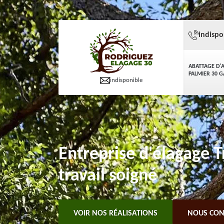
indispo
ABATTAGE D'
PALMIER 30 
indisponible
Entreprise d'élagage 
travail soigné
VOIR NOS RÉALISATIONS
NOUS CON