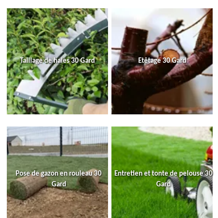
Taillage de haies 30 Gard
Etêtage 30 Gard
Pose de gazon en rouleau 30
Entretien et tonte de pelouse 30
Gard
Gard