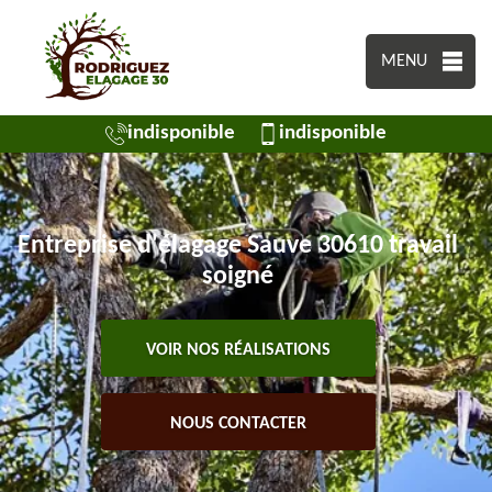
MENU
indisponible
indisponible
Entreprise d'élagage Sauve 30610 travail
soigné
VOIR NOS RÉALISATIONS
NOUS CONTACTER