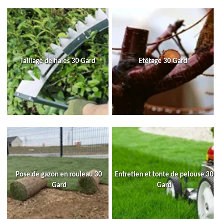
Taillage de haies 30 Gard
Etêtage 30 Gard
Pose de gazon en rouleau 30
Entretien et tonte de pelouse 30
Gard
Gard