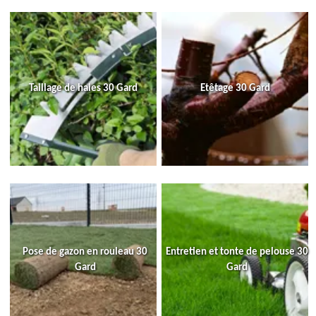
Taillage de haies 30 Gard
Etêtage 30 Gard
Pose de gazon en rouleau 30
Entretien et tonte de pelouse 30
Gard
Gard