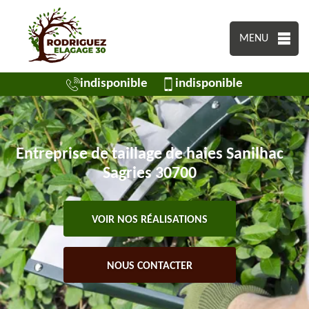
MENU
indisponible
indisponible
Entreprise de taillage de haies Sanilhac
Sagries 30700
VOIR NOS RÉALISATIONS
NOUS CONTACTER