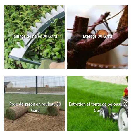
Taillage de haies 30 Gard
Etêtage 30 Gard
Pose de gazon en rouleau 30
Entretien et tonte de pelouse 30
Gard
Gard