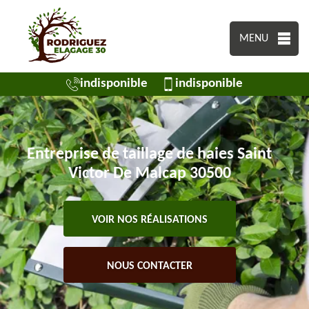
MENU
indisponible
indisponible
Entreprise de taillage de haies Saint
Victor De Malcap 30500
VOIR NOS RÉALISATIONS
NOUS CONTACTER