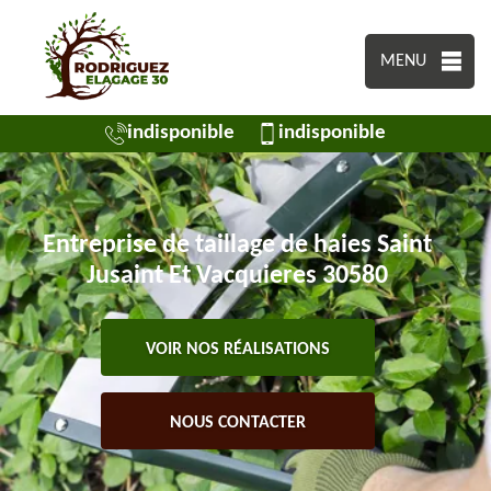
MENU
indisponible
indisponible
Entreprise de taillage de haies Saint
Jusaint Et Vacquieres 30580
VOIR NOS RÉALISATIONS
NOUS CONTACTER