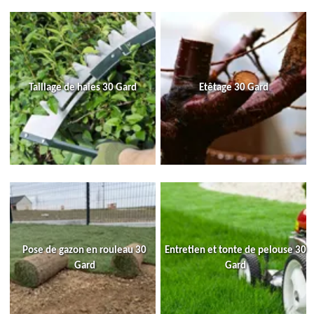
Taillage de haies 30 Gard
Etêtage 30 Gard
Pose de gazon en rouleau 30
Entretien et tonte de pelouse 30
Gard
Gard