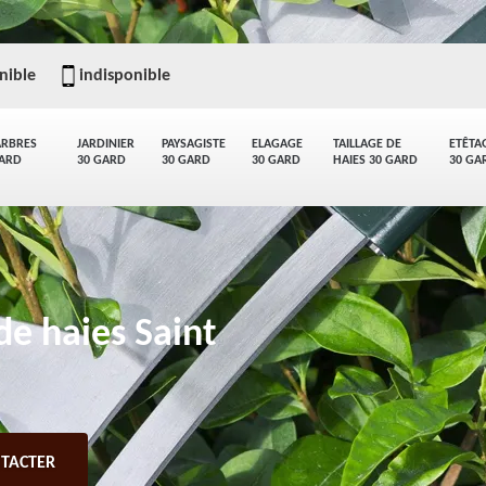
nible
indisponible
ARBRES
JARDINIER
PAYSAGISTE
ELAGAGE
TAILLAGE DE
ETÊTA
GARD
30 GARD
30 GARD
30 GARD
HAIES 30 GARD
30 GA
de haies Saint
TACTER