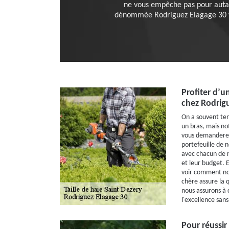
ne vous empêche pas pour autan
dénommée Rodriguez Elagage 30 vous
Profiter d’un
chez Rodrig
On a souvent ten
un bras, mais n
vous demanderez
portefeuille de 
avec chacun de n
et leur budget. E
voir comment not
chère assure la q
nous assurons à 
l'excellence san
Pour réussir 