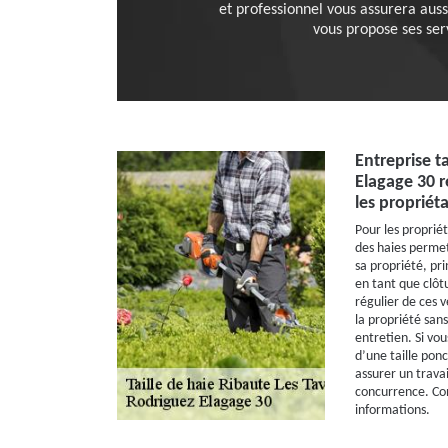
et professionnel vous assurera auss
vous propose ses ser
Entreprise ta
Elagage 30 r
les propriéta
Pour les propriét
des haies permet
sa propriété, pri
en tant que clôtu
régulier de ces 
la propriété sans
entretien. Si vou
d’une taille pon
assurer un travai
concurrence. Co
informations.