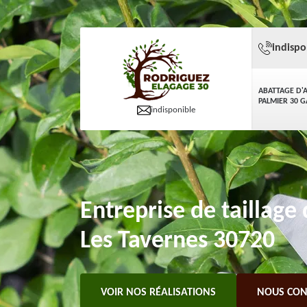
indispo
ABATTAGE D'
PALMIER 30 
indisponible
Entreprise de taillage
Les Tavernes 30720
VOIR NOS RÉALISATIONS
NOUS CON