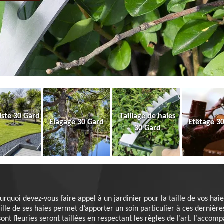
iste 30 Gard
Taillage de haies
Elagage 30 Gard
Etêtage 3
30 Gard
urquoi devez-vous faire appel à un jardinier pour la taille de vos haie
aille de ses haies permet d’apporter un soin particulier à ces dernières
 sont fleuries seront taillées en respectant les règles de l’art. l’ac