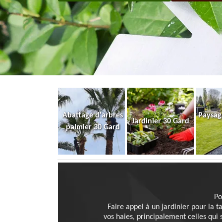
Abattage d'arbres
Paysag
Jardinier 30 Gard
palmier 30 Gard
Po
Faire appel à un jardinier pour la t
vos haies, principalement celles qui