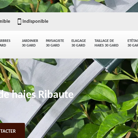
nible
indisponible
ARBRES
JARDINIER
PAYSAGISTE
ELAGAGE
TAILLAGE DE
ETÊTA
GARD
30 GARD
30 GARD
30 GARD
HAIES 30 GARD
30 GA
 de haies Ribaute
TACTER