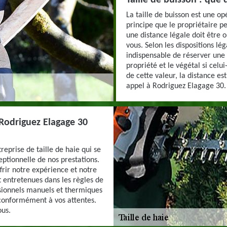
Taille de buisson : que di
La taille de buisson est une op
principe que le propriétaire pe
une distance légale doit être o
vous. Selon les dispositions léga
indispensable de réserver une
propriété et le végétal si cel
de cette valeur, la distance es
appel à Rodriguez Elagage 30.
z Rodriguez Elagage 30
eprise de taille de haie qui se
eptionnelle de nos prestations.
frir notre expérience et notre
t entretenues dans les règles de
ssionnels manuels et thermiques
 conformément à vos attentes.
ous.