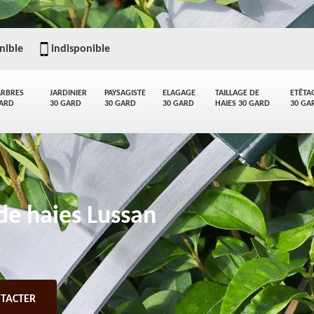
nible
indisponible
ARBRES
JARDINIER
PAYSAGISTE
ELAGAGE
TAILLAGE DE
ETÊTA
GARD
30 GARD
30 GARD
30 GARD
HAIES 30 GARD
30 GA
 de haies Lussan
TACTER