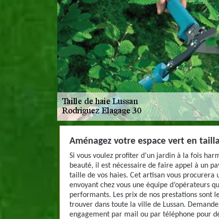
Aménagez votre espace vert en tailla
Si vous voulez profiter d’un jardin à la fois h
beauté, il est nécessaire de faire appel à un pa
taille de vos haies. Cet artisan vous procurera
envoyant chez vous une équipe d’opérateurs qu
performants. Les prix de nos prestations sont l
trouver dans toute la ville de Lussan. Demandez
engagement par mail ou par téléphone pour dé