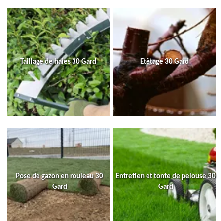
Taillage de haies 30 Gard
Etêtage 30 Gard
Pose de gazon en rouleau 30
Entretien et tonte de pelouse 30
Gard
Gard