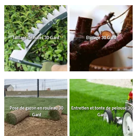
Taillage de haies 30 Gard
Etêtage 30 Gard
Pose de gazon en rouleau 30
Entretien et tonte de pelouse 30
Gard
Gard