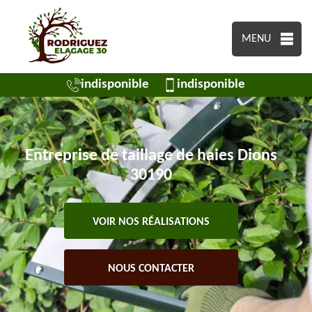
MENU
indisponible
indisponible
Entreprise de taillage de haies Dions
30190
VOIR NOS RÉALISATIONS
NOUS CONTACTER