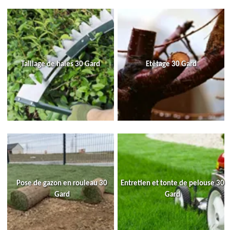
Taillage de haies 30 Gard
Etêtage 30 Gard
Pose de gazon en rouleau 30
Entretien et tonte de pelouse 30
Gard
Gard