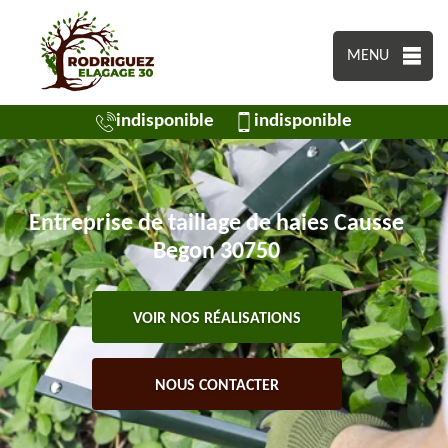
MENU
indisponible
indisponible
Entreprise de taillage de haies Causse
Begon 30750
VOIR NOS RÉALISATIONS
NOUS CONTACTER