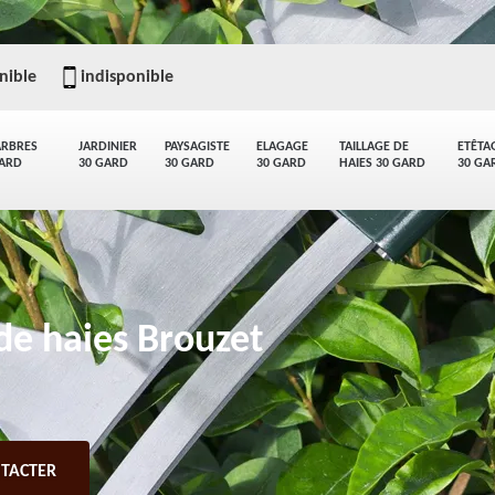
nible
indisponible
ARBRES
JARDINIER
PAYSAGISTE
ELAGAGE
TAILLAGE DE
ETÊTA
GARD
30 GARD
30 GARD
30 GARD
HAIES 30 GARD
30 GA
 de haies Brouzet
TACTER