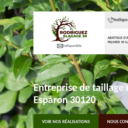
indispo
ABATTAGE D'
PALMIER 30 
indisponible
Entreprise de taillage 
Esparon 30120
VOIR NOS RÉALISATIONS
NOUS CON