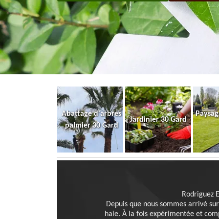
Abattage d'arbres
Paysag
Jardinier 30 Gard
palmier 30 Gard
Rodriguez E
Depuis que nous sommes arrivé sur 
haie. À la fois expérimentée et co