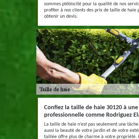
sommes plébiscité pour la qualité de nos servic
profiter à nos clients des prix de taille de hai
obtenir un devis.
Confiez la taille de haie 30120 à une
professionnelle comme Rodriguez El
La taille de haie n’est pas seulement une tâche
aussi la beauté de votre jardin et de votre exté
taillée offre plus de charme à votre propriété. 