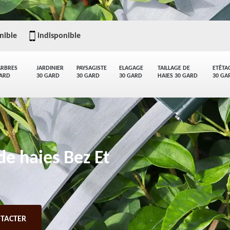
nible
indisponible
ARBRES
JARDINIER
PAYSAGISTE
ELAGAGE
TAILLAGE DE
ETÊTA
GARD
30 GARD
30 GARD
30 GARD
HAIES 30 GARD
30 GA
de haies Bez Et
TACTER