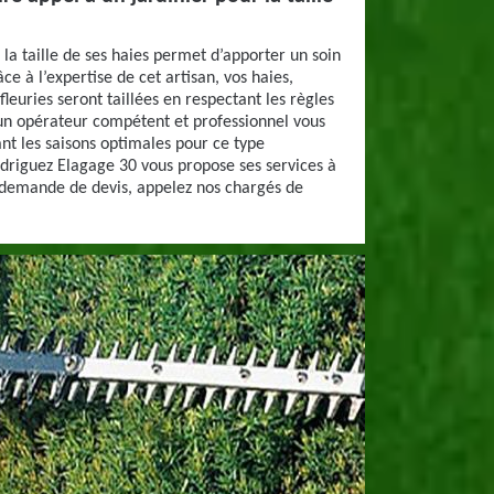
 la taille de ses haies permet d’apporter un soin
ce à l’expertise de cet artisan, vos haies,
fleuries seront taillées en respectant les règles
un opérateur compétent et professionnel vous
ant les saisons optimales pour ce type
driguez Elagage 30 vous propose ses services à
 demande de devis, appelez nos chargés de