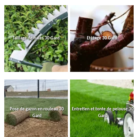
Taillage de haies 30 Gard
Etêtage 30 Gard
Pose de gazon en rouleau 30
Entretien et tonte de pelouse 30
Gard
Gard