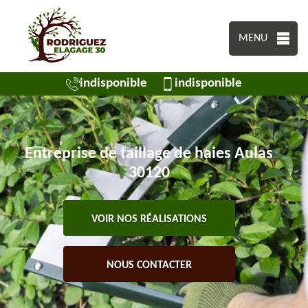
MENU
indisponible
indisponible
Entreprise de taillage de haies Aulas
30120
VOIR NOS RÉALISATIONS
NOUS CONTACTER