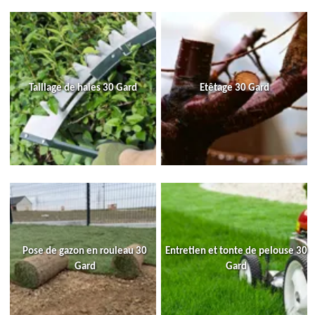
Taillage de haies 30 Gard
Etêtage 30 Gard
Pose de gazon en rouleau 30
Entretien et tonte de pelouse 30
Gard
Gard