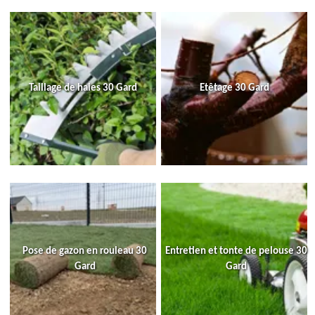
Taillage de haies 30 Gard
Etêtage 30 Gard
Pose de gazon en rouleau 30
Entretien et tonte de pelouse 30
Gard
Gard