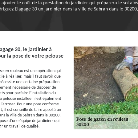
ez ajouter le coût de la prestation du jardinier qui préparera le sol a
driguez Elagage 30 un jardinier dans la ville de Sabran dans le 30200
agage 30, le jardinier à
ur la pose de votre pelouse
se en rouleau est une opération qui
le à réaliser, mais il faut savoir que
nécessite une certaine préparation
alement nécessaire de disposer de
s pour parfaire l’installation du
a pelouse installée, il est également
 l’arroser. Pour une pose conforme
t, il est conseillé de faire appel à un
ns la ville de Sabran dans le 30200,
pose d’une équipe de jardiniers qui
r un travail de qualité.