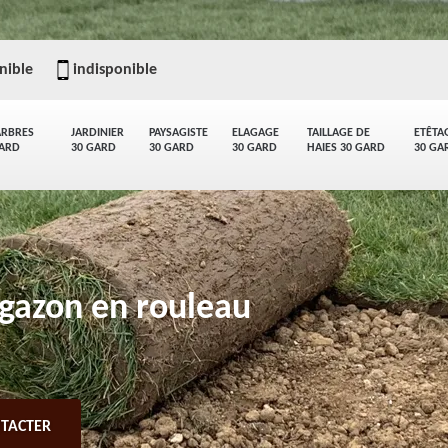
nible
indisponible
ARBRES
JARDINIER
PAYSAGISTE
ELAGAGE
TAILLAGE DE
ETÊTA
GARD
30 GARD
30 GARD
30 GARD
HAIES 30 GARD
30 GA
 gazon en rouleau
TACTER