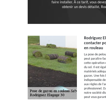
faire installer. À ce tarif, vous dev
obtenir un devis détaillé, Ro
Rodriguez El
contacter po
en rouleau
La pose de pelou
peut paraître faci
cette opération 
du sol. Il est ég
matériels adéquat
gazon. Une fois l
indispensable de
aux règles de l’ar
professionnel. Da
notre société dis
peut vous garanti