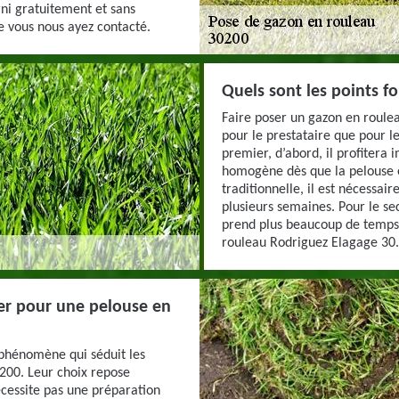
rni gratuitement et sans
 vous nous ayez contacté.
Quels sont les points f
Faire poser un gazon en roule
pour le prestataire que pour le
premier, d’abord, il profiter
homogène dès que la pelouse e
traditionnelle, il est nécessai
plusieurs semaines. Pour le se
prend plus beaucoup de temps.
rouleau Rodriguez Elagage 30.
er pour une pelouse en
phénomène qui séduit les
0200. Leur choix repose
écessite pas une préparation