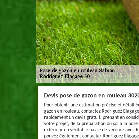
Devis pose de gazon en rouleau 30200
Pour obtenir une estimation précise et détaillé
gazon en rouleau, contactez Rodriguez Elagage
rapidement un devis gratuit, prenant en consid
votre projet, de la préparation du sol à la pose
extérieur un véritable havre de verdure avec 
pouvez également contacter Rodriguez Elagage 