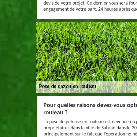
devis de votre projet. Ce dernier vous sera fou
engagement de votre part, 24 heures après que
Pour quelles raisons devez-vous opt
rouleau ?
La pose de pelouse en rouleau est devenue un 
propriétaires dans la ville de Sabran dans le 3
principalement sur le fait que l’opération ne n