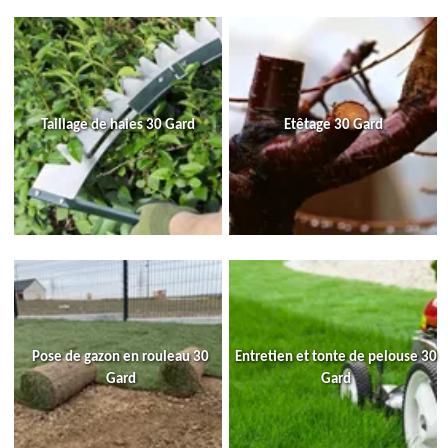
Taillage de haies 30 Gard
Etêtage 30 Gard
Pose de gazon en rouleau 30
Entretien et tonte de pelouse 30
Gard
Gard