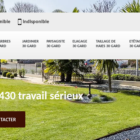
nible
indisponible
ARBRES
JARDINIER
PAYSAGISTE
ELAGAGE
TAILLAGE DE
ETÊTA
GARD
30 GARD
30 GARD
30 GARD
HAIES 30 GARD
30 GA
30 travail sérieux
TACTER