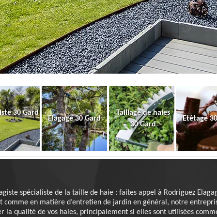
iste 30 Gard
Taillage de haies
Elagage 30 Gard
Etêtage 3
30 Gard
agiste spécialiste de la taille de haie : faites appel à Rodriguez Elaga
ut comme en matière d’entretien de jardin en général, notre entrepr
r la qualité de vos haies, principalement si elles sont utilisées com