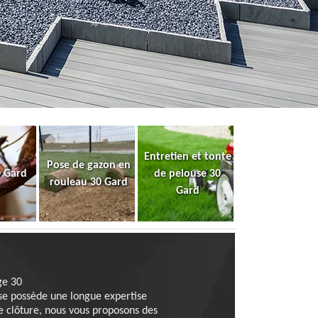
Entretien et tonte
Pose de gazon en
0 Gard
de pelouse 30
rouleau 30 Gard
Gard
ge 30
ise possède une longue expertise
me clôture, nous vous proposons des