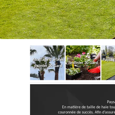
Abattage d'arbres
Paysag
Jardinier 30 Gard
palmier 30 Gard
Pays
En matière de taille de haie to
couronnée de succès. Afin d’assure