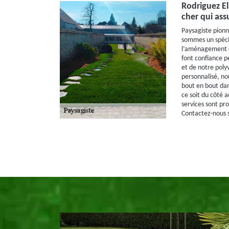
Rodriguez El
cher qui assu
Paysagiste pionni
sommes un spécia
l’aménagement de
font confiance 
et de notre poly
personnalisé, n
bout en bout dans
ce soit du côté 
services sont pro
Contactez-nous s