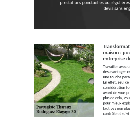
prestations ponctuelles ou régulières
devis sans en
Transformati
maison : po
entreprise d
Travailler avec 
des avantages co
une touche perso
En effet, seul c
considération to
avant de vous pr
plus de cela, vou
pour mieux exploi
faut pas non plus
contrôle et suivi