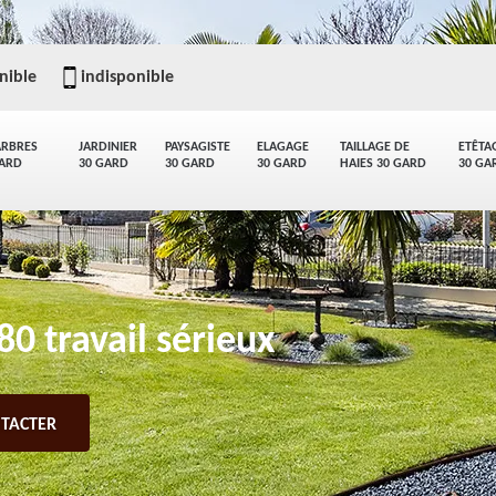
nible
indisponible
ARBRES
JARDINIER
PAYSAGISTE
ELAGAGE
TAILLAGE DE
ETÊTA
GARD
30 GARD
30 GARD
30 GARD
HAIES 30 GARD
30 GA
0 travail sérieux
TACTER