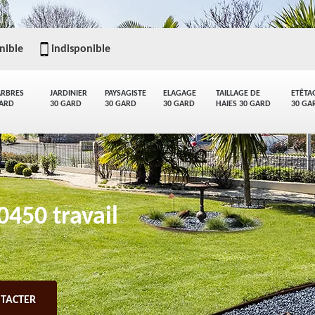
nible
indisponible
ARBRES
JARDINIER
PAYSAGISTE
ELAGAGE
TAILLAGE DE
ETÊTA
GARD
30 GARD
30 GARD
30 GARD
HAIES 30 GARD
30 GA
0450 travail
TACTER