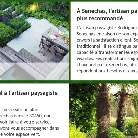
À Senechas, l’artisan pa
plus recommandé
L'artisan paysagiste Rodrigu
Senechas en raison de son exp
envers la satisfaction client.
traditionnel ; il se distingue p
capacité à transformer les esp
vivantes. Ses réalisations soig
choix préféré à Senechas, offr
répondent aux besoins et aux g
l à l’artisan paysagiste
ic, nécessite un plan
enechas dans le 30450, nous
oir-faire à votre service.
uvons vous accompagner dans
de votre espace vert,