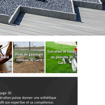
Entretien et tonte
Pose de gazon en
0 Gard
de pelouse 30
rouleau 30 Gard
Gard
agage 30
opération puisse donner une esthétique
ofit son expertise et sa compétence.