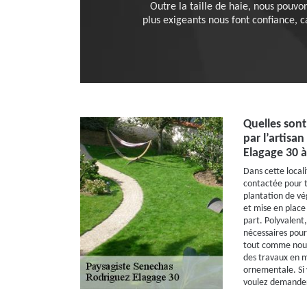
Outre la taille de haie, nous pouvo
plus exigeants nous font confiance, ca
Quelles sont
par l’artisa
Elagage 30 
Dans cette local
contactée pour to
plantation de vé
et mise en place
part. Polyvalent
nécessaires pour
tout comme nous
des travaux en m
ornementale. Si 
voulez demander 