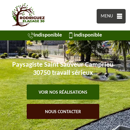
MENU
indisponible
indisponible
Paysagiste Saint Sauveur Camprieu
30750 travail sérieux
VOIR NOS RÉALISATIONS
NOUS CONTACTER