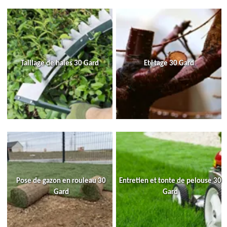
Taillage de haies 30 Gard
Etêtage 30 Gard
Pose de gazon en rouleau 30
Entretien et tonte de pelouse 30
Gard
Gard