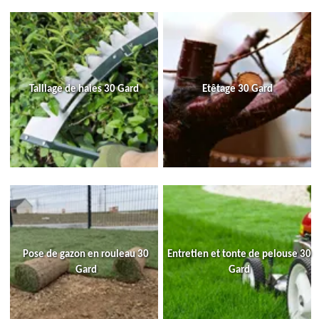
Taillage de haies 30 Gard
Etêtage 30 Gard
Pose de gazon en rouleau 30
Entretien et tonte de pelouse 30
Gard
Gard