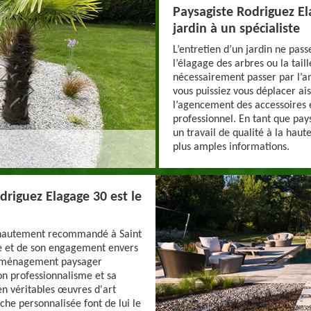
Paysagiste Rodriguez Ela
jardin à un spécialiste
L’entretien d’un jardin ne pas
l’élagage des arbres ou la taill
nécessairement passer par l’
vous puissiez vous déplacer ai
l’agencement des accessoires 
professionnel. En tant que pay
un travail de qualité à la hau
plus amples informations.
odriguez Elagage 30 est le
t hautement recommandé à Saint
le et de son engagement envers
 l'aménagement paysager
 son professionnalisme et sa
en véritables œuvres d'art
che personnalisée font de lui le