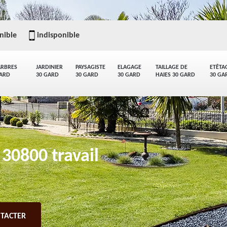
nible
indisponible
ARBRES
JARDINIER
PAYSAGISTE
ELAGAGE
TAILLAGE DE
ETÊTA
GARD
30 GARD
30 GARD
30 GARD
HAIES 30 GARD
30 GA
 30800 travail
TACTER