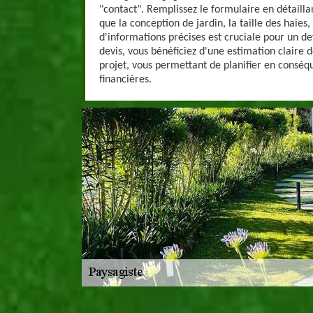
"contact". Remplissez le formulaire en détaillan
que la conception de jardin, la taille des haies,
d'informations précises est cruciale pour un d
devis, vous bénéficiez d'une estimation claire d
projet, vous permettant de planifier en conséqu
financières.