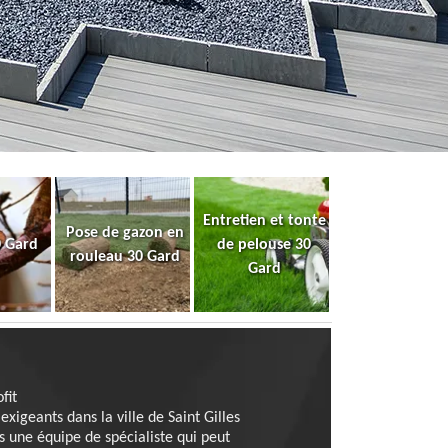
Entretien et tonte
Pose de gazon en
0 Gard
de pelouse 30
rouleau 30 Gard
Gard
fit
xigeants dans la ville de Saint Gilles
s une équipe de spécialiste qui peut