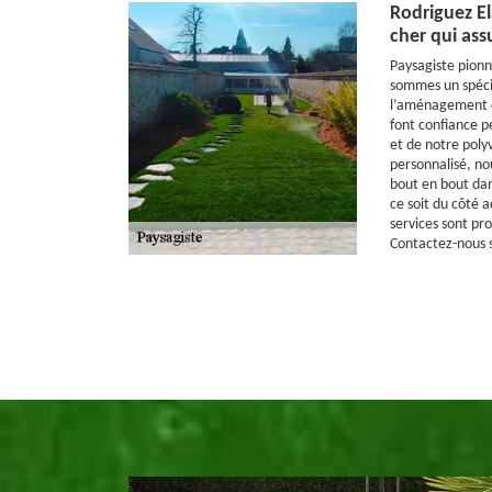
Rodriguez El
cher qui assu
Paysagiste pionni
sommes un spécia
l’aménagement de
font confiance 
et de notre poly
personnalisé, n
bout en bout dans
ce soit du côté 
services sont pro
Contactez-nous s