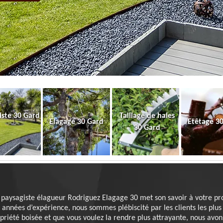
iste 30 Gard
Taillage de haies
Elagage 30 Gard
Etêtage 3
30 Gard
 paysagiste élagueur Rodriguez Elagage 30 met son savoir à votre pro
 années d’expérience, nous sommes plébiscité par les clients les plus e
priété boisée et que vous voulez la rendre plus attrayante, nous avon