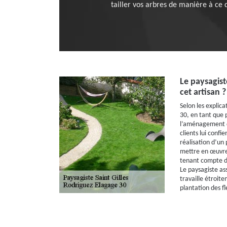
tailler vos arbres de manière à ce 
Le paysagiste
cet artisan ?
Selon les explic
30, en tant que p
l’aménagement de
clients lui confi
réalisation d’un 
mettre en œuvre 
tenant compte de
Le paysagiste ass
travaille étroite
plantation des f