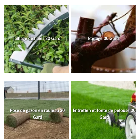
Taillage de haies 30 Gard
Etêtage 30 Gard
Pose de gazon en rouleau 30
Entretien et tonte de pelouse 30
Gard
Gard