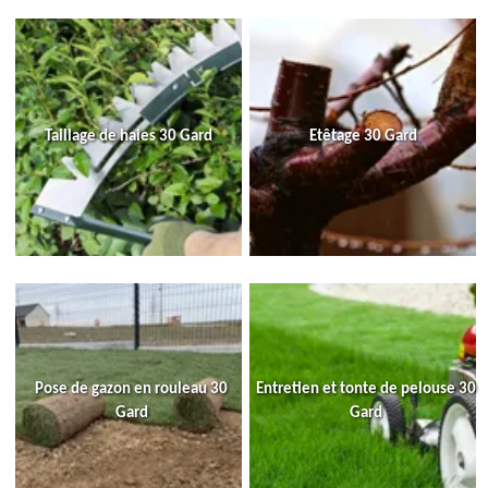
Taillage de haies 30 Gard
Etêtage 30 Gard
Pose de gazon en rouleau 30
Entretien et tonte de pelouse 30
Gard
Gard