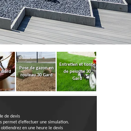
Entretien et tonte
Pose de gazon en
0 Gard
de pelouse 30
rouleau 30 Gard
Gard
de de devis
us permet d’effectuer une simulation.
obtiendrez en une heure le devis