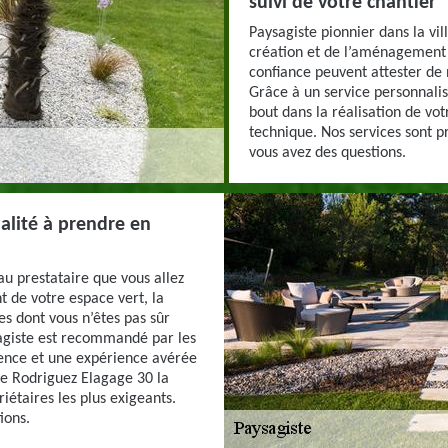
suivi de votre chantier
Paysagiste pionnier dans la vi
création et de l’aménagement d
confiance peuvent attester de
Grâce à un service personnal
bout dans la réalisation de vot
technique. Nos services sont pr
vous avez des questions.
alité à prendre en
au prestataire que vous allez
 de votre espace vert, la
res dont vous n’êtes pas sûr
sagiste est recommandé par les
tence et une expérience avérée
te Rodriguez Elagage 30 la
iétaires les plus exigeants.
ions.