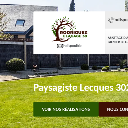
indispo
ABATTAGE D'
PALMIER 30 
indisponible
Paysagiste Lecques 302
VOIR NOS RÉALISATIONS
NOUS CON