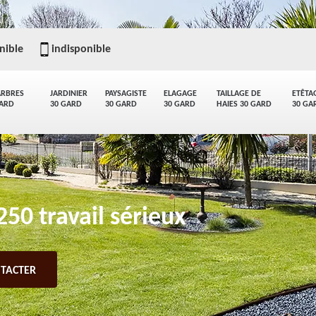
nible
indisponible
ARBRES
JARDINIER
PAYSAGISTE
ELAGAGE
TAILLAGE DE
ETÊTA
GARD
30 GARD
30 GARD
30 GARD
HAIES 30 GARD
30 GA
50 travail sérieux
TACTER