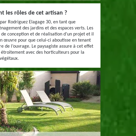
t les rôles de cet artisan ?
s par Rodriguez Elagage 30, en tant que
ménagement des jardins et des espaces verts. Les
 de conception et de réalisation d’un projet et il
en œuvre pour que celui-ci aboutisse en tenant
 de l’ouvrage. Le paysagiste assure à cet effet
le étroitement avec des horticulteurs pour la
 végétaux.