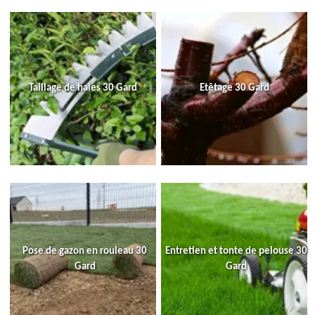
Taillage de haies 30 Gard
Etêtage 30 Gard
Pose de gazon en rouleau 30
Entretien et tonte de pelouse 30
Gard
Gard