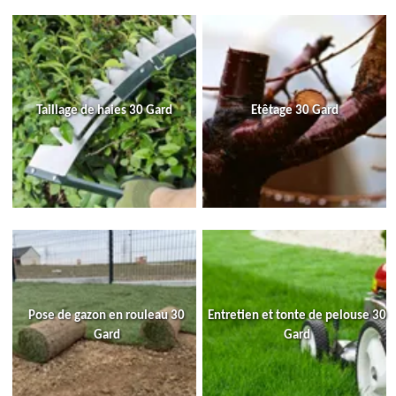
Taillage de haies 30 Gard
Etêtage 30 Gard
Pose de gazon en rouleau 30
Entretien et tonte de pelouse 30
Gard
Gard