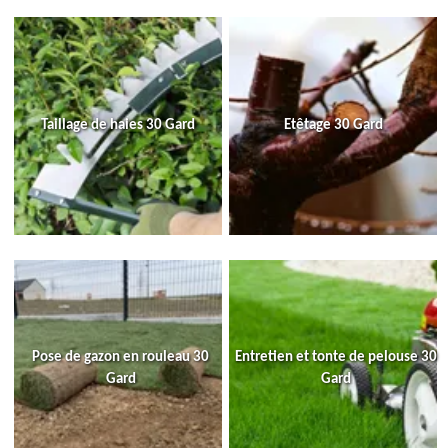
Taillage de haies 30 Gard
Etêtage 30 Gard
Pose de gazon en rouleau 30
Entretien et tonte de pelouse 30
Gard
Gard