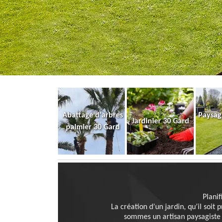
Abattage d'arbres
Paysag
Jardinier 30 Gard
palmier 30 Gard
Planif
La création d’un jardin, qu’il soit
sommes un artisan paysagiste 