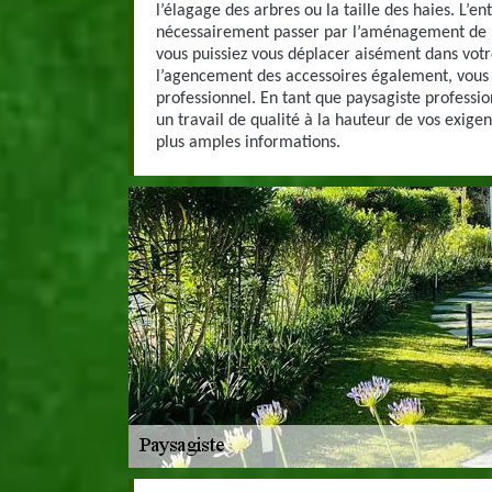
l’élagage des arbres ou la taille des haies. L’en
nécessairement passer par l’aménagement de 
vous puissiez vous déplacer aisément dans votre
l’agencement des accessoires également, vous 
professionnel. En tant que paysagiste professio
un travail de qualité à la hauteur de vos exige
plus amples informations.