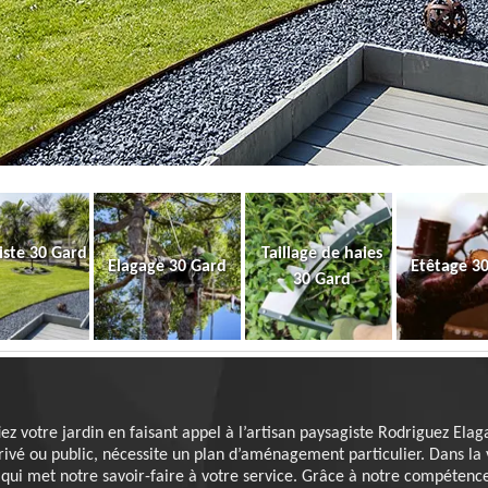
iste 30 Gard
Taillage de haies
Elagage 30 Gard
Etêtage 3
30 Gard
iez votre jardin en faisant appel à l’artisan paysagiste Rodriguez Ela
 privé ou public, nécessite un plan d’aménagement particulier. Dans la
qui met notre savoir-faire à votre service. Grâce à notre compétenc