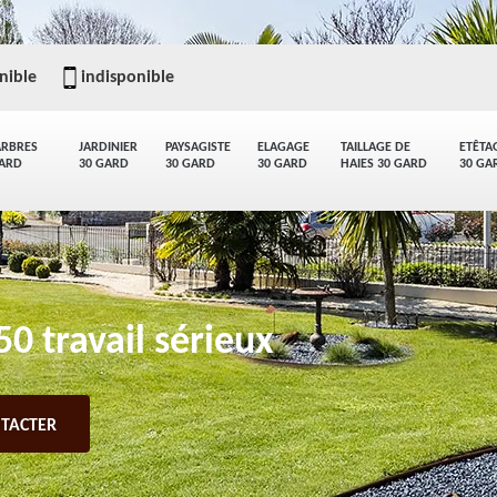
nible
indisponible
ARBRES
JARDINIER
PAYSAGISTE
ELAGAGE
TAILLAGE DE
ETÊTA
GARD
30 GARD
30 GARD
30 GARD
HAIES 30 GARD
30 GA
0 travail sérieux
TACTER