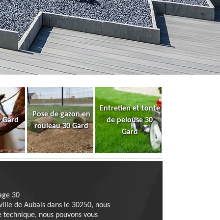
Entretien et tonte
Pose de gazon en
0 Gard
de pelouse 30
rouleau 30 Gard
Gard
gage 30
 ville de Aubais dans le 30250, nous
e technique, nous pouvons vous