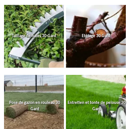
Taillage de haies 30 Gard
Etêtage 30 Gard
Pose de gazon en rouleau 30
Entretien et tonte de pelouse 30
Gard
Gard