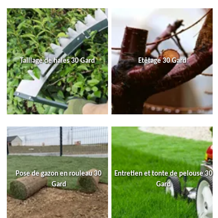
Taillage de haies 30 Gard
Etêtage 30 Gard
Pose de gazon en rouleau 30
Entretien et tonte de pelouse 30
Gard
Gard