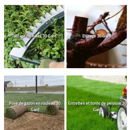
Taillage de haies 30 Gard
Etêtage 30 Gard
Pose de gazon en rouleau 30
Entretien et tonte de pelouse 30
Gard
Gard