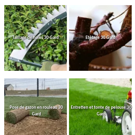
Taillage de haies 30 Gard
Etêtage 30 Gard
Pose de gazon en rouleau 30
Entretien et tonte de pelouse 30
Gard
Gard