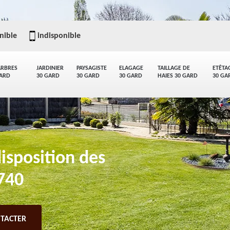
nible
indisponible
ARBRES
JARDINIER
PAYSAGISTE
ELAGAGE
TAILLAGE DE
ETÊTA
GARD
30 GARD
30 GARD
30 GARD
HAIES 30 GARD
30 GA
isposition des
0740
TACTER