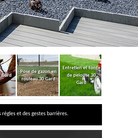
Entretien et tonte
Pose de gazon en
0 Gard
de pelouse 30
rouleau 30 Gard
Gard
 règles et des gestes barrières.