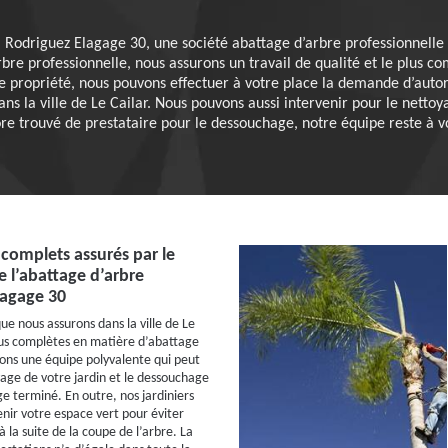
Rodriguez Elagage 30, une société abattage d’arbre professionnelle
bre professionnelle, nous assurons un travail de qualité et le plus co
re propriété, nous pouvons effectuer à votre place la demande d’autori
ns la ville de Le Cailar. Nous pouvons aussi intervenir pour le nettoy
re trouvé de prestataire pour le dessouchage, notre équipe reste à vo
 complets assurés par le
e l’abattage d’arbre
lagage 30
ue nous assurons dans la ville de Le
plus complètes en matière d’abattage
ons une équipe polyvalente qui peut
yage de votre jardin et le dessouchage
ge terminé. En outre, nos jardiniers
nir votre espace vert pour éviter
à la suite de la coupe de l’arbre. La