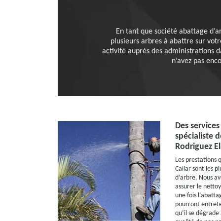
En tant que société abattage d’ar
plusieurs arbres à abattre sur vot
activité auprès des administrations da
n’avez pas enco
Des services
spécialiste d
Rodriguez E
Les prestations q
Cailar sont les 
d’arbre. Nous av
assurer le netto
une fois l’abatta
pourront entrete
qu’il se dégrade 