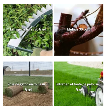
Taillage de haies 30 Gard
Etêtage 30 Gard
Pose de gazon en rouleau 30
Entretien et tonte de pelouse 30
Gard
Gard