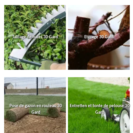
Taillage de haies 30 Gard
Etêtage 30 Gard
Pose de gazon en rouleau 30
Entretien et tonte de pelouse 30
Gard
Gard