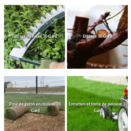
Taillage de haies 30 Gard
Etêtage 30 Gard
Pose de gazon en rouleau 30
Entretien et tonte de pelouse 30
Gard
Gard