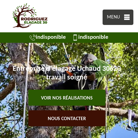
MENU
indisponible
indisponible
Entreprise d'élagage Uchaud 30620
travail soigné
VOIR NOS RÉALISATIONS
NOUS CONTACTER