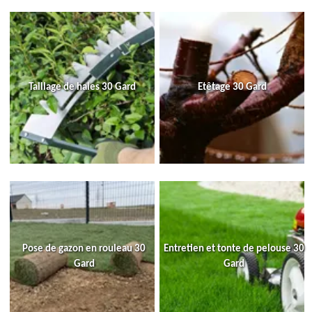
Taillage de haies 30 Gard
Etêtage 30 Gard
Pose de gazon en rouleau 30
Entretien et tonte de pelouse 30
Gard
Gard