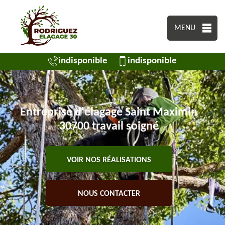
MENU
indisponible
indisponible
Entreprise d'élagage Saint Maximin
30700 travail soigné
VOIR NOS RÉALISATIONS
NOUS CONTACTER