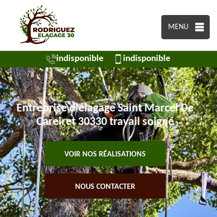
MENU
indisponible
indisponible
Entreprise d'élagage Saint Marcel De
Careiret 30330 travail soigné
VOIR NOS RÉALISATIONS
NOUS CONTACTER