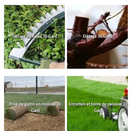
Taillage de haies 30 Gard
Etêtage 30 Gard
Pose de gazon en rouleau 30
Entretien et tonte de pelouse 30
Gard
Gard