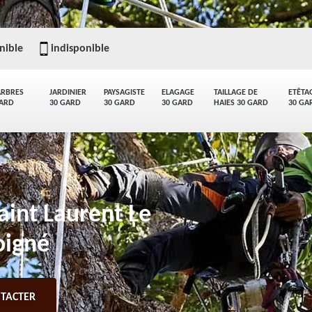
nible
indisponible
ARBRES
JARDINIER
PAYSAGISTE
ELAGAGE
TAILLAGE DE
ETÊTA
GARD
30 GARD
30 GARD
30 GARD
HAIES 30 GARD
30 GA
aint Laurent Le
oigné
TACTER