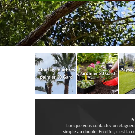
Abattage d'arbres
Paysag
Jardinier 30 Gard
palmier 30 Gard
Pr
Lorsque vous contactez un élagueur 
simple au double. En effet, c’est la c