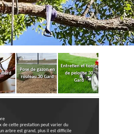
Entretien et tonte
Pose de gazon en
0 Gard
de pelouse 30
rouleau 30 Gard
Gard
bre
x de cette prestation peut varier du
 arbre est grand, plus il est difficile