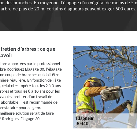
upe des branches. En moyenne, l’élagage d’un végétal de moins de 5 
arbre de plus de 20 m, certains élagueurs peuvent exiger 500 euros.
tretien d’arbres : ce que
savoir
tions apportées par le professionnel
rbre Rodriguez Elagage 30, l’élagage
une coupe de branches qui doit être
ière régulière. En fonction de l’âge
 celui-ci est opéré tous les 2 à 3 ans
rbres et tous les 8 à 10 ans pour les
s voulez profiter d’un travail de
if abordable, il est recommandé de
 prestataire pour ce genre
eilleure solution serait de faire
té Rodriguez Elagage 30.