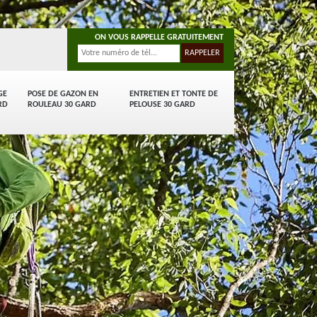
ON VOUS RAPPELLE GRATUITEMENT
GE
POSE DE GAZON EN
ENTRETIEN ET TONTE DE
RD
ROULEAU 30 GARD
PELOUSE 30 GARD