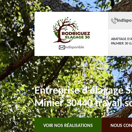
indispo
ABATTAGE D'
PALMIER 30 
indisponible
Entreprise d'élagage S
Minier 30440 travail s
VOIR NOS RÉALISATIONS
NOUS CON