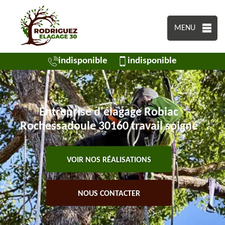
MENU
indisponible
indisponible
Entreprise d'élagage Robiac
Rochessadoule 30160 travail soigné
VOIR NOS RÉALISATIONS
NOUS CONTACTER