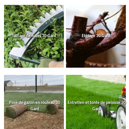
Taillage de haies 30 Gard
Etêtage 30 Gard
Pose de gazon en rouleau 30
Entretien et tonte de pelouse 30
Gard
Gard