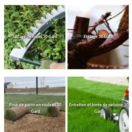
Taillage de haies 30 Gard
Etêtage 30 Gard
Pose de gazon en rouleau 30
Entretien et tonte de pelouse 30
Gard
Gard