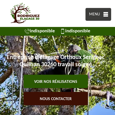
MENU
indisponible
indisponible
Entreprise d'élagage Orthoux Serignac
Quilhan 30260 travail soigné
VOIR NOS RÉALISATIONS
NOUS CONTACTER