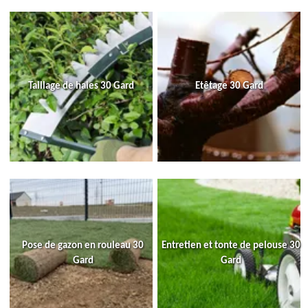
Taillage de haies 30 Gard
Etêtage 30 Gard
Pose de gazon en rouleau 30
Entretien et tonte de pelouse 30
Gard
Gard