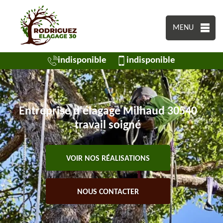
MENU
indisponible
indisponible
Entreprise d'élagage Milhaud 30540
travail soigné
VOIR NOS RÉALISATIONS
NOUS CONTACTER